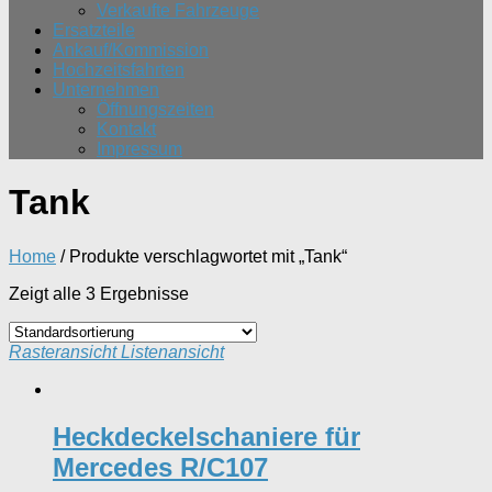
Verkaufte Fahrzeuge
Ersatzteile
Ankauf/Kommission
Hochzeitsfahrten
Unternehmen
Öffnungszeiten
Kontakt
Impressum
Tank
Home
/ Produkte verschlagwortet mit „Tank“
Zeigt alle 3 Ergebnisse
Rasteransicht
Listenansicht
Heckdeckelschaniere für
Mercedes R/C107